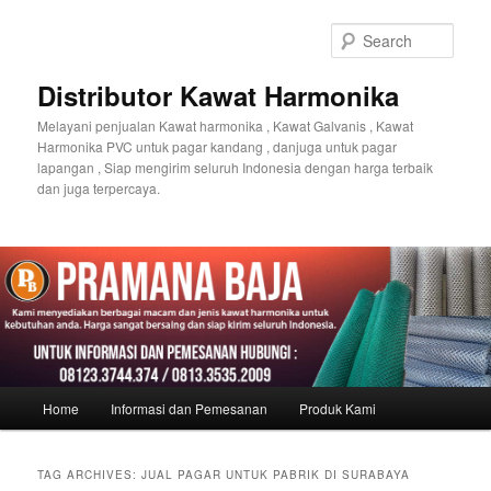
Sear
Distributor Kawat Harmonika
Melayani penjualan Kawat harmonika , Kawat Galvanis , Kawat
Harmonika PVC untuk pagar kandang , danjuga untuk pagar
lapangan , Siap mengirim seluruh Indonesia dengan harga terbaik
dan juga terpercaya.
Main
Home
Informasi dan Pemesanan
Produk Kami
Skip
Skip
menu
to
to
TAG ARCHIVES:
JUAL PAGAR UNTUK PABRIK DI SURABAYA