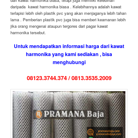
dari kawat harmonika biasa, tetapi juga memiliki kelebihan
daripada kawat harmonika biasa . Kelebihannya adalah kawat
terlapisi lebih oleh plastik pvc yang akan menjaganya lebih tahan
lama . Pemberian plastik pvc juga bisa memberi keamanan lebih
jika orang mengenai ataupun tergores dari pagar kawat
harmonika tersebut.
Untuk mendapatkan informasi harga dari kawat
harmonika yang kami sediakan , bisa
menghubungi
08123.3744.374 / 0813.3535.2009