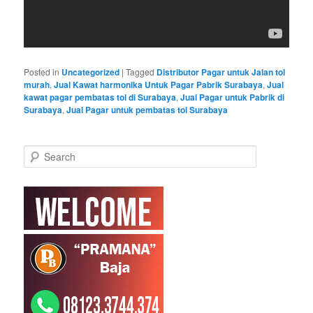
Posted in
Uncategorized
|
Tagged
Distributor Pagar untuk Jalan tol
murah
,
Jual Kawat harmonika Untuk Pagar Pabrik Surabaya
,
Jual
kawat pagar pembatas tol di Surabaya
,
Jual Pagar untuk Pabrik di
Surabaya
,
Jual Pagar untuk pembatas tol Surabaya
S
e
a
r
c
h